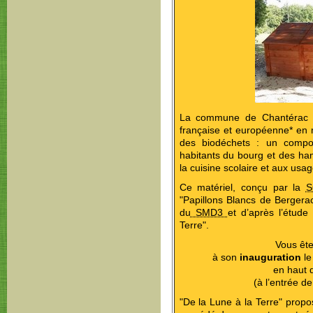
La commune de Chantérac a 
française et européenne* en m
des biodéchets : un compost
habitants du bourg et des ha
la cuisine scolaire et aux usag
Ce matériel, conçu par la
"Papillons Blancs de Bergerac
du
SMD3
et d’après l’étude
Terre".
Vous ête
à son
inauguration
l
en haut 
(à l’entrée d
"De la Lune à la Terre" pro