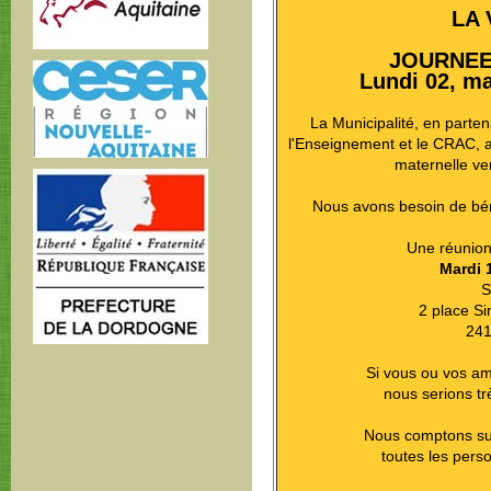
LA 
JOURNEE
Lundi 02, ma
La Municipalité, en parten
l'Enseignement et le CRAC, a
maternelle ve
Nous avons besoin de bé
Une réunion 
Mardi 
S
2 place S
24
Si vous ou vos am
nous serions tr
Nous comptons sur
toutes les pers